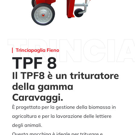
TRINCI
Trinciapaglia Fieno
TPF 8
Il TPF8 è un trituratore
della gamma
Caravaggi.
È progettato per la gestione della biomassa in
agricoltura e per la lavorazione delle lettiere
degli animali.
Questa macchina è ideale per triturare e