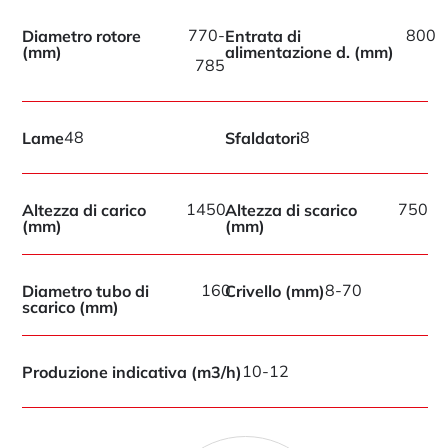
770-
800
Diametro rotore
Entrata di
(mm)
alimentazione d. (mm)
785
48
8
Lame
Sfaldatori
1450
750
Altezza di carico
Altezza di scarico
(mm)
(mm)
160
8-70
Diametro tubo di
Crivello (mm)
scarico (mm)
10-12
Produzione indicativa (m3/h)