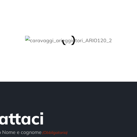
attaci
 o Nome e cognome
(Obbligatorio)