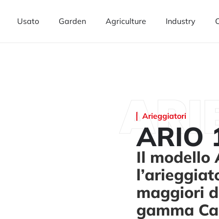
Usato
Garden
Agriculture
Industry
C
ARI
Arieggiatori
ARIO 
Il modello
l’arieggiat
maggiori d
gamma Car