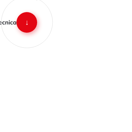
↓
ecnica