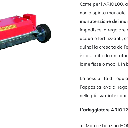
Come per l’ARIO100, an
non a spinta manuale.
manutenzione dei mant
impedisce la regolare o
acqua e fertilizzanti,
quindi la crescita dell
è costituito da un rot
lame fisse o mobili, in 
La possibilità di regol
l’apposita leva di reg
nelle più svariate condi
L’arieggiatore ARIO1
Motore benzina H