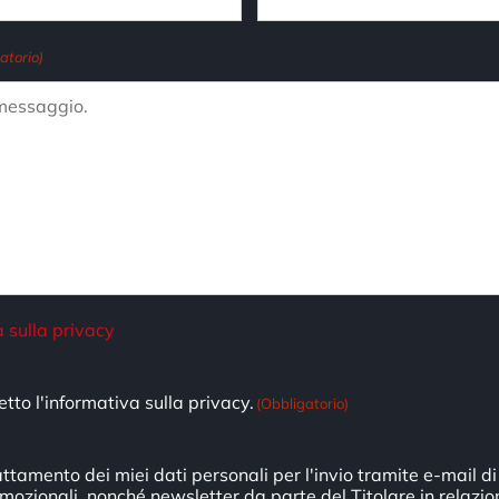
atorio)
 sulla privacy
o)
etto l'informativa sulla privacy.
(Obbligatorio)
ttamento dei miei dati personali per l'invio tramite e-mail d
mozionali, nonché newsletter da parte del Titolare in relazion